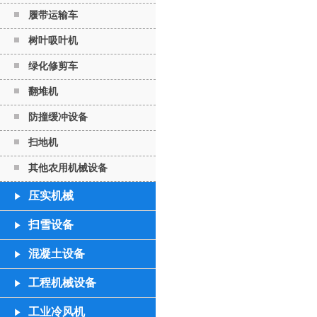
履带运输车
树叶吸叶机
绿化修剪车
翻堆机
防撞缓冲设备
扫地机
其他农用机械设备
压实机械
扫雪设备
混凝土设备
工程机械设备
工业冷风机