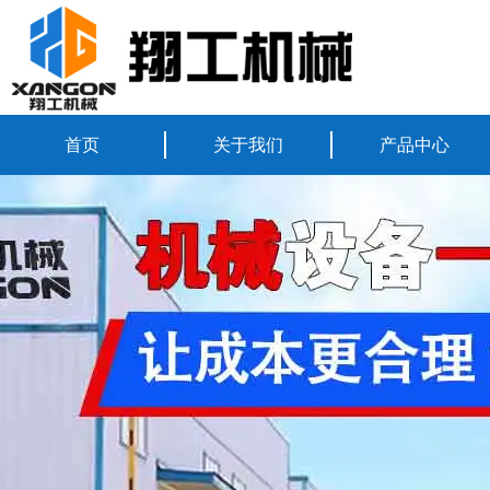
首页
关于我们
产品中心