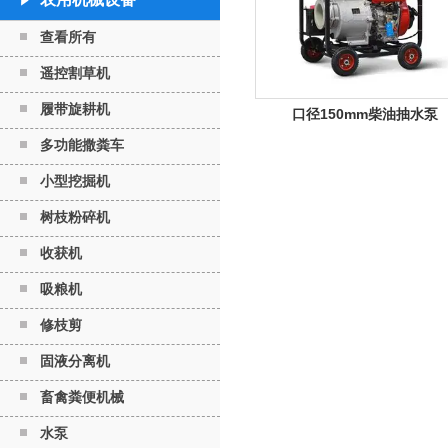
查看所有
遥控割草机
履带旋耕机
口径150mm柴油抽水泵
多功能撒粪车
小型挖掘机
树枝粉碎机
收获机
吸粮机
修枝剪
固液分离机
畜禽粪便机械
水泵