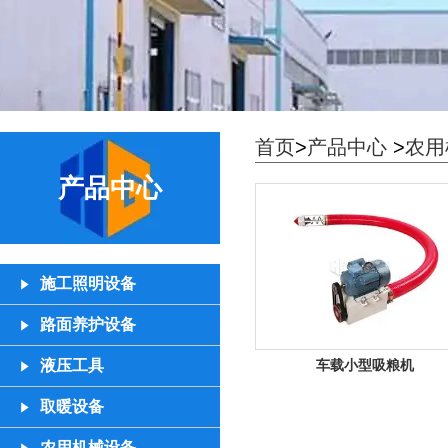
首页
>
产品中心
>
农用
产品中心
施工照明设备
路面养护设备
液压工具
车载小型吸粮机
取暖设备
农用机械设备