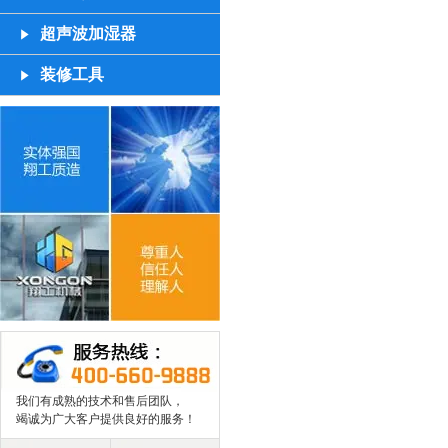
超声波加湿器
装修工具
我们有成熟的技术和售后团队，
竭诚为广大客户提供良好的服务！